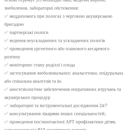
знеболення, лабораторні обстеження:
✅ меддопомога при пологах з черговою акушерською
бригадою
✅ партнерські пологи
✅ ведення неускладнених та ускладнених пологів
✅ проведення ургентного або планового кесаревого
розтину
✅ моніторинг стану роділлі і плода
✅ застосування знеболювальних: анальгетики, епідуральна
або спінальна аналгезія та ін.
✅ анестезіологічне забезпечення оперативних втручань та
акушерських процедур
✅ лабораторні та інструментальні дослідження 24/7
✅ консультування лікарями інших спеціальностей;
✅ проведення постконтактної АРТ профілактики дітям,
народженим від ВІЛ-позитивних матерів