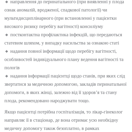
🔸 направлення до перинатального (при виявленні у плода
ознак аномалій, вродженої, спадкової патології) чи
мультидисциплінарного (при встановленні у пацієнтки
високого ризику перебігу вагітності) консиліуму
🔸 постконтактна профілактика інфекцій, що передаються
статевим шляхом, у випадку насильства за ознакою статі
🔸 надання повної інформації щодо перебігу вагітності,
особливостей індивідуального плану ведення вагітності та
пологів
🔸 надання інформації пацієнтці щодо станів, при яких слід
звертатися за медичною допомогою, закладів перинатальної
допомоги, в яких жінці, залежно від її здоров’я та стану
плода, рекомендовано народжувати тощо.
Якщо пацієнтці потрібна госпіталізація, то лікар-гінеколог
направляє її в стаціонар, де вона отримає усю необхідну
медичну допомогу також безоплатно, в рамках