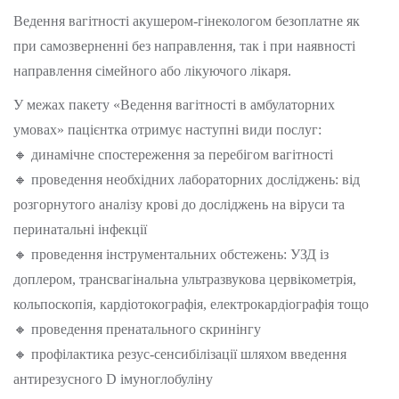
Ведення вагітності акушером-гінекологом безоплатне як
при самозверненні без направлення, так і при наявності
направлення сімейного або лікуючого лікаря.
У межах пакету «Ведення вагітності в амбулаторних
умовах» пацієнтка отримує наступні види послуг:
🔸 динамічне спостереження за перебігом вагітності
🔸 проведення необхідних лабораторних досліджень: від
розгорнутого аналізу крові до досліджень на віруси та
перинатальні інфекції
🔸 проведення інструментальних обстежень: УЗД із
доплером, трансвагінальна ультразвукова цервікометрія,
кольпоскопія, кардіотокографія, електрокардіографія тощо
🔸 проведення пренатального скринінгу
🔸 профілактика резус-сенсибілізації шляхом введення
антирезусного D імуноглобуліну